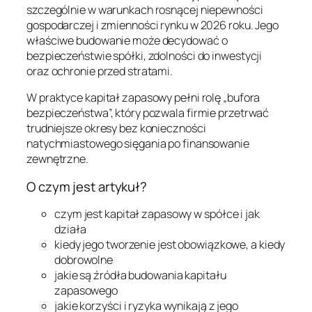
szczególnie w warunkach rosnącej niepewności
gospodarczej i zmienności rynku w 2026 roku. Jego
właściwe budowanie może decydować o
bezpieczeństwie spółki, zdolności do inwestycji
oraz ochronie przed stratami.
W praktyce kapitał zapasowy pełni rolę „bufora
bezpieczeństwa”, który pozwala firmie przetrwać
trudniejsze okresy bez konieczności
natychmiastowego sięgania po finansowanie
zewnętrzne.
O czym jest artykuł?
czym jest kapitał zapasowy w spółce i jak
działa
kiedy jego tworzenie jest obowiązkowe, a kiedy
dobrowolne
jakie są źródła budowania kapitału
zapasowego
jakie korzyści i ryzyka wynikają z jego