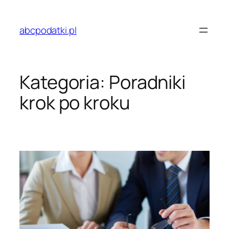
Przejdź
do
abcpodatki.pl
treści
Kategoria:
Poradniki
krok po kroku