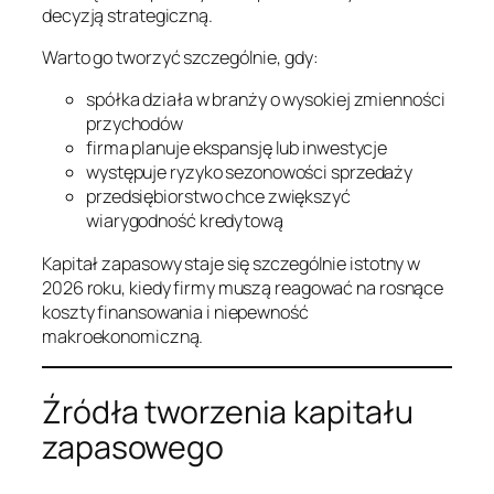
decyzją strategiczną.
Warto go tworzyć szczególnie, gdy:
spółka działa w branży o wysokiej zmienności
przychodów
firma planuje ekspansję lub inwestycje
występuje ryzyko sezonowości sprzedaży
przedsiębiorstwo chce zwiększyć
wiarygodność kredytową
Kapitał zapasowy staje się szczególnie istotny w
2026 roku, kiedy firmy muszą reagować na rosnące
koszty finansowania i niepewność
makroekonomiczną.
Źródła tworzenia kapitału
zapasowego