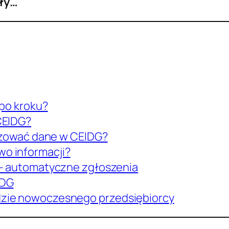
óły…
 po kroku?
CEIDG?
lizować dane w CEIDG?
o informacji?
 – automatyczne zgłoszenia
IDG
dzie nowoczesnego przedsiębiorcy