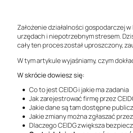
Założenie działalności gospodarczej w P
urzędach i niepotrzebnym stresem. Dzi
cały ten proces został uproszczony, za
W tym artykule wyjaśniamy, czym dokładn
W skrócie dowiesz się:
Co to jest CEIDG i jakie ma zadania
Jak zarejestrować firmę przez CEI
Jakie dane są tam dostępne public
Jakie zmiany można zgłaszać prze
Dlaczego CEIDG zwiększa bezpiec