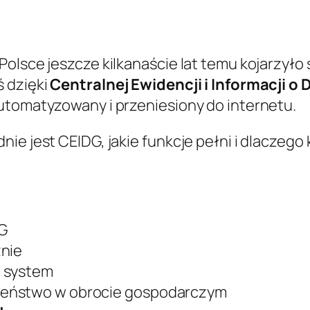
olsce jeszcze kilkanaście lat temu kojarzyło s
ś dzięki
Centralnej Ewidencji i Informacji o
utomatyzowany i przeniesiony do internetu.
ie jest CEIDG, jakie funkcje pełni i dlaczego
DG
znie
z system
zeństwo w obrocie gospodarczym