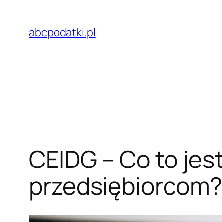
Przejdź
do
abcpodatki.pl
treści
CEIDG – Co to jest
przedsiębiorcom