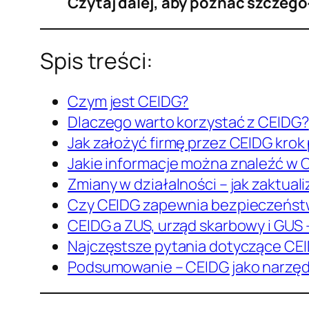
Czytaj dalej, aby poznać szczeg
Spis treści:
Czym jest CEIDG?
Dlaczego warto korzystać z CEIDG?
Jak założyć firmę przez CEIDG krok
Jakie informacje można znaleźć w 
Zmiany w działalności – jak zaktua
Czy CEIDG zapewnia bezpieczeństw
CEIDG a ZUS, urząd skarbowy i GUS
Najczęstsze pytania dotyczące CE
Podsumowanie – CEIDG jako narzę