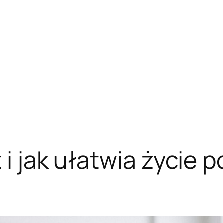
 i jak ułatwia życie p
?