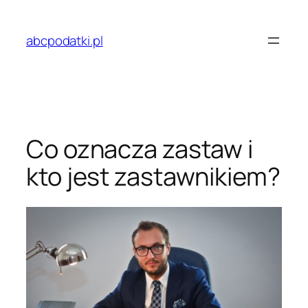
Przejdź
do
abcpodatki.pl
treści
Co oznacza zastaw i
kto jest zastawnikiem?