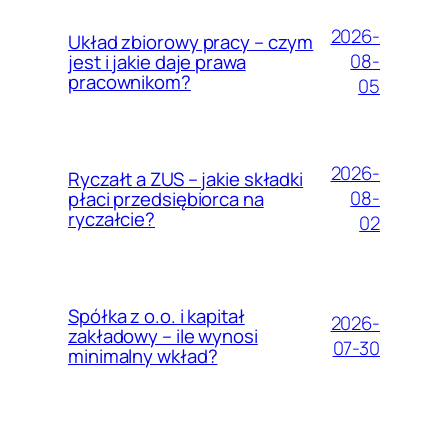
2026-
Układ zbiorowy pracy – czym
08-
jest i jakie daje prawa
pracownikom?
05
2026-
Ryczałt a ZUS – jakie składki
08-
płaci przedsiębiorca na
ryczałcie?
02
Spółka z o.o. i kapitał
2026-
zakładowy – ile wynosi
07-30
minimalny wkład?