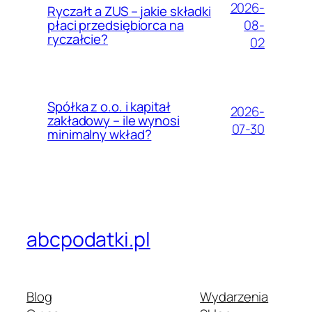
2026-
Ryczałt a ZUS – jakie składki
08-
płaci przedsiębiorca na
ryczałcie?
02
Spółka z o.o. i kapitał
2026-
zakładowy – ile wynosi
07-30
minimalny wkład?
abcpodatki.pl
Blog
Wydarzenia