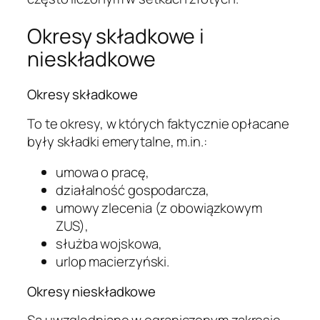
Okresy składkowe i
nieskładkowe
Okresy składkowe
To te okresy, w których faktycznie opłacane
były składki emerytalne, m.in.:
umowa o pracę,
działalność gospodarcza,
umowy zlecenia (z obowiązkowym
ZUS),
służba wojskowa,
urlop macierzyński.
Okresy nieskładkowe