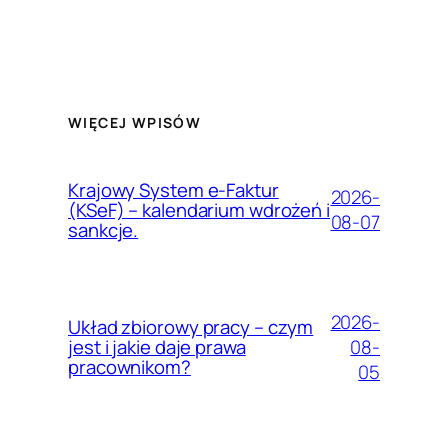
WIĘCEJ WPISÓW
Krajowy System e-Faktur
2026-
(KSeF) – kalendarium wdrożeń i
08-07
sankcje.
2026-
Układ zbiorowy pracy – czym
08-
jest i jakie daje prawa
pracownikom?
05