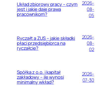
2026-
Układ zbiorowy pracy – czym
08-
jest i jakie daje prawa
pracownikom?
05
2026-
Ryczałt a ZUS – jakie składki
08-
płaci przedsiębiorca na
ryczałcie?
02
Spółka z o.o. i kapitał
2026-
zakładowy – ile wynosi
07-30
minimalny wkład?