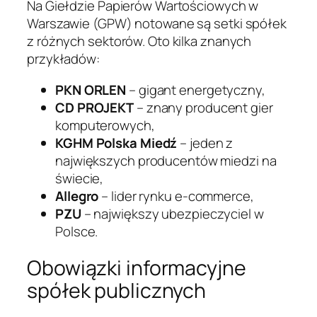
Na Giełdzie Papierów Wartościowych w
Warszawie (GPW) notowane są setki spółek
z różnych sektorów. Oto kilka znanych
przykładów:
PKN ORLEN
– gigant energetyczny,
CD PROJEKT
– znany producent gier
komputerowych,
KGHM Polska Miedź
– jeden z
największych producentów miedzi na
świecie,
Allegro
– lider rynku e-commerce,
PZU
– największy ubezpieczyciel w
Polsce.
Obowiązki informacyjne
spółek publicznych