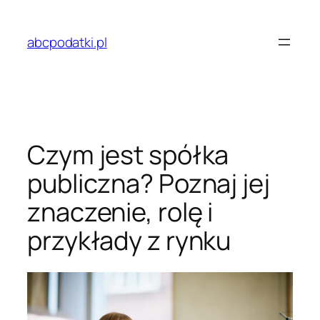
Przejdź
do
abcpodatki.pl
treści
Czym jest spółka
publiczna? Poznaj jej
znaczenie, rolę i
przykłady z rynku