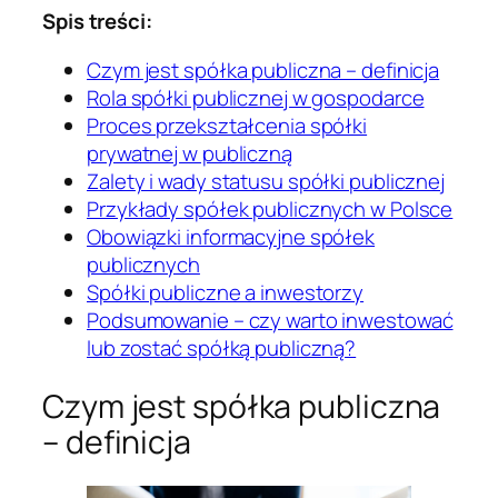
Spis treści:
Czym jest spółka publiczna – definicja
Rola spółki publicznej w gospodarce
Proces przekształcenia spółki
prywatnej w publiczną
Zalety i wady statusu spółki publicznej
Przykłady spółek publicznych w Polsce
Obowiązki informacyjne spółek
publicznych
Spółki publiczne a inwestorzy
Podsumowanie – czy warto inwestować
lub zostać spółką publiczną?
Czym jest spółka publiczna
– definicja