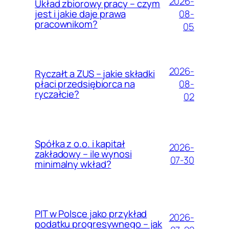
2026-
Układ zbiorowy pracy – czym
08-
jest i jakie daje prawa
pracownikom?
05
2026-
Ryczałt a ZUS – jakie składki
08-
płaci przedsiębiorca na
ryczałcie?
02
Spółka z o.o. i kapitał
2026-
zakładowy – ile wynosi
07-30
minimalny wkład?
PIT w Polsce jako przykład
2026-
podatku progresywnego – jak