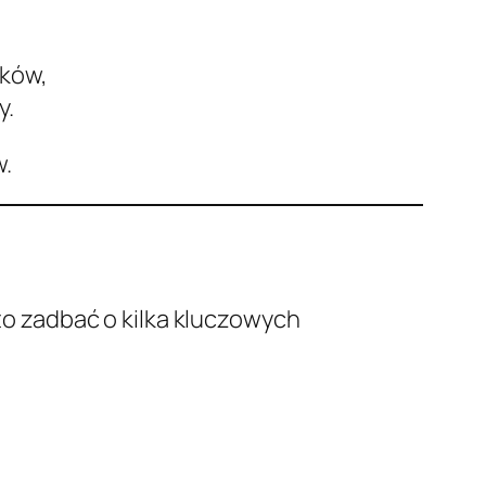
nków,
y.
w.
o zadbać o kilka kluczowych