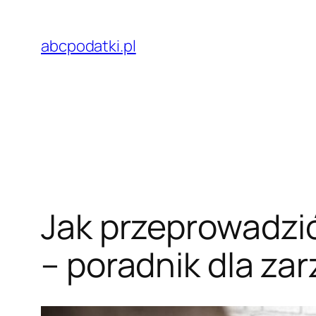
Przejdź
do
abcpodatki.pl
treści
Jak przeprowadzić
– poradnik dla zar