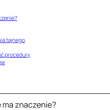
czenie?
ia tajnego
ść procedury
ów
e ma znaczenie?