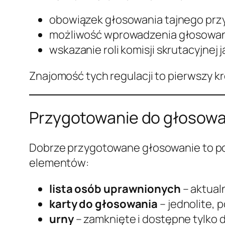
obowiązek głosowania tajnego prz
możliwość wprowadzenia głosowania
wskazanie roli komisji skrutacyjne
Znajomość tych regulacji to pierwszy k
Przygotowanie do głosowa
Dobrze przygotowane głosowanie to po
elementów:
lista osób uprawnionych
– aktual
karty do głosowania
– jednolite,
urny
– zamknięte i dostępne tylko dl