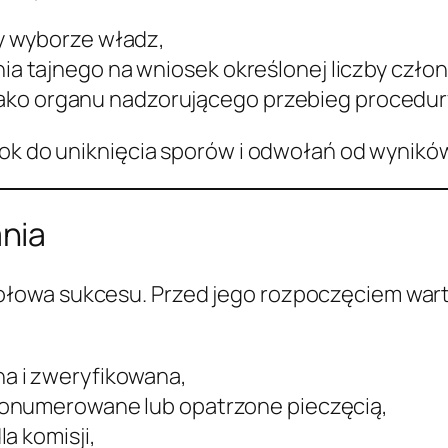
y wyborze władz,
 tajnego na wniosek określonej liczby czło
j jako organu nadzorującego przebieg procedur
rok do uniknięcia sporów i odwołań od wynikó
nia
łowa sukcesu. Przed jego rozpoczęciem wart
na i zweryfikowana,
 ponumerowane lub opatrzone pieczęcią,
a komisji,