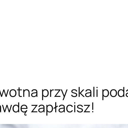
wotna przy skali po
awdę zapłacisz!