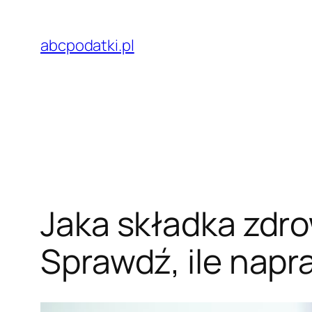
Przejdź
do
abcpodatki.pl
treści
Jaka składka zdro
Sprawdź, ile napr