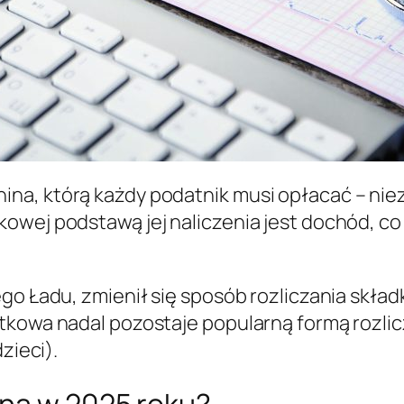
a, którą każdy podatnik musi opłacać – nieza
owej podstawą jej naliczenia jest dochód, co 
go Ładu, zmienił się sposób rozliczania składk
tkowa nadal pozostaje popularną formą rozlicz
zieci).
tna w 2025 roku?