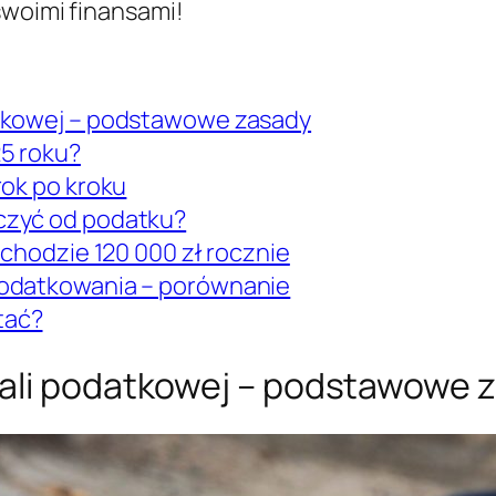
swoimi finansami!
atkowej – podstawowe zasady
25 roku?
rok po kroku
czyć od podatku?
ochodzie 120 000 zł rocznie
podatkowania – porównanie
tać?
kali podatkowej – podstawowe 