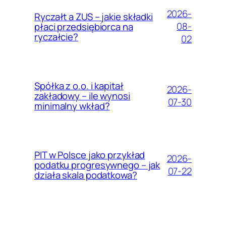
2026-
Ryczałt a ZUS – jakie składki
08-
płaci przedsiębiorca na
ryczałcie?
02
Spółka z o.o. i kapitał
2026-
zakładowy – ile wynosi
07-30
minimalny wkład?
PIT w Polsce jako przykład
2026-
podatku progresywnego – jak
07-22
działa skala podatkowa?