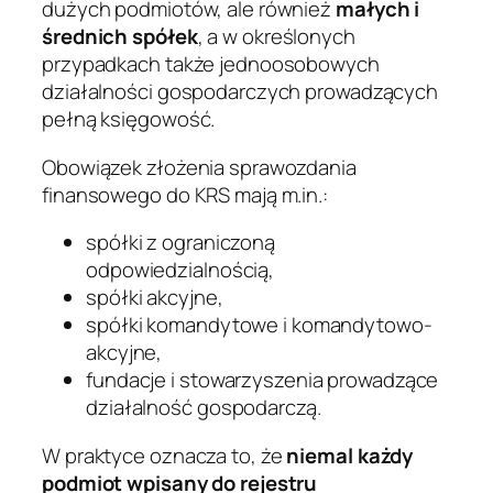
dużych podmiotów, ale również
małych i
średnich spółek
, a w określonych
przypadkach także jednoosobowych
działalności gospodarczych prowadzących
pełną księgowość.
Obowiązek złożenia sprawozdania
finansowego do KRS mają m.in.:
spółki z ograniczoną
odpowiedzialnością,
spółki akcyjne,
spółki komandytowe i komandytowo-
akcyjne,
fundacje i stowarzyszenia prowadzące
działalność gospodarczą.
W praktyce oznacza to, że
niemal każdy
podmiot wpisany do rejestru