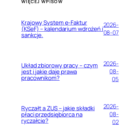
WIĘCEJ WPISÓW
Krajowy System e-Faktur
2026-
(KSeF) – kalendarium wdrożeń i
08-07
sankcje.
2026-
Układ zbiorowy pracy – czym
08-
jest i jakie daje prawa
pracownikom?
05
2026-
Ryczałt a ZUS – jakie składki
08-
płaci przedsiębiorca na
ryczałcie?
02