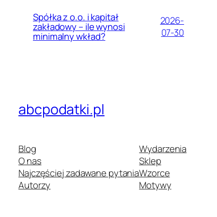
Spółka z o.o. i kapitał
2026-
zakładowy – ile wynosi
07-30
minimalny wkład?
abcpodatki.pl
Blog
Wydarzenia
O nas
Sklep
Najczęściej zadawane pytania
Wzorce
Autorzy
Motywy