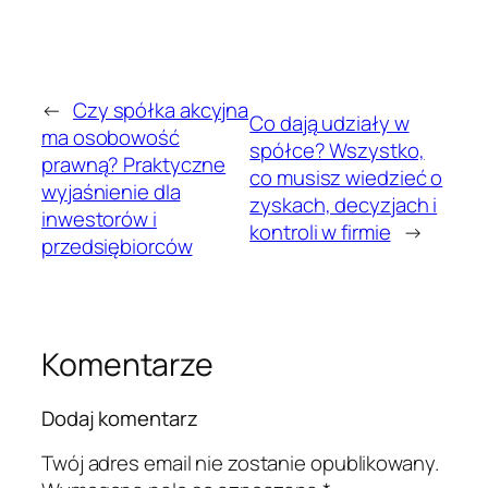
←
Czy spółka akcyjna
Co dają udziały w
ma osobowość
spółce? Wszystko,
prawną? Praktyczne
co musisz wiedzieć o
wyjaśnienie dla
zyskach, decyzjach i
inwestorów i
kontroli w firmie
→
przedsiębiorców
Komentarze
Dodaj komentarz
Twój adres email nie zostanie opublikowany.