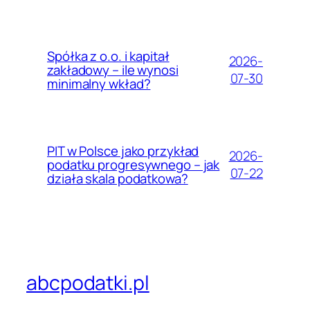
Spółka z o.o. i kapitał
2026-
zakładowy – ile wynosi
07-30
minimalny wkład?
PIT w Polsce jako przykład
2026-
podatku progresywnego – jak
07-22
działa skala podatkowa?
abcpodatki.pl