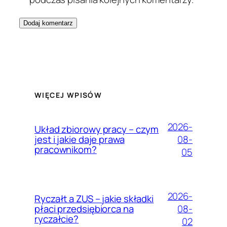
WIĘCEJ WPISÓW
2026-
Układ zbiorowy pracy – czym
08-
jest i jakie daje prawa
pracownikom?
05
2026-
Ryczałt a ZUS – jakie składki
08-
płaci przedsiębiorca na
ryczałcie?
02