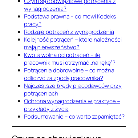
Czym są obowiązkowe potrącenia z
wynagrodzenia?
Podstawa prawna – co mówi Kodeks
pracy?
Rodzaje potrąceń z wynagrodzenia
Kolejność potrąceń – które należności
mają pierwszeństwo?
Kwota wolna od potrąceń – ile
pracownik musi otrzymać „na rękę”?
Potrącenia dobrowolne – co można
odliczyć za zgodą pracownika?
Najczęstsze błędy pracodawców przy
potrąceniach
Ochrona wynagrodzenia w praktyce –
przykłady z życia
Podsumowanie – co warto zapamiętać?