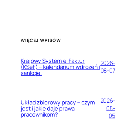
WIĘCEJ WPISÓW
Krajowy System e-Faktur
2026-
(KSeF) – kalendarium wdrożeń i
08-07
sankcje.
2026-
Układ zbiorowy pracy – czym
08-
jest i jakie daje prawa
pracownikom?
05