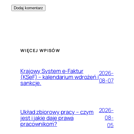
WIĘCEJ WPISÓW
Krajowy System e-Faktur
2026-
(KSeF) – kalendarium wdrożeń i
08-07
sankcje.
2026-
Układ zbiorowy pracy – czym
08-
jest i jakie daje prawa
pracownikom?
05