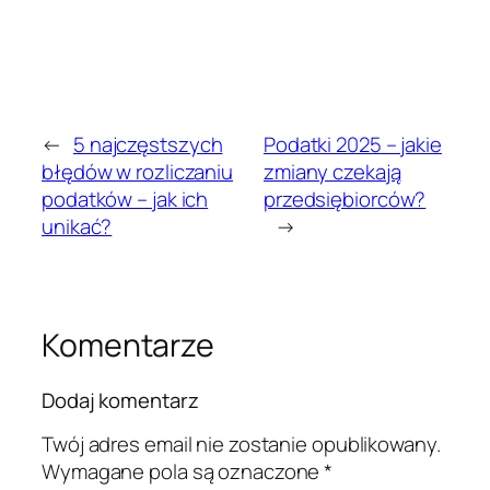
←
5 najczęstszych
Podatki 2025 – jakie
błędów w rozliczaniu
zmiany czekają
podatków – jak ich
przedsiębiorców?
unikać?
→
Komentarze
Dodaj komentarz
Twój adres email nie zostanie opublikowany.
Wymagane pola są oznaczone
*