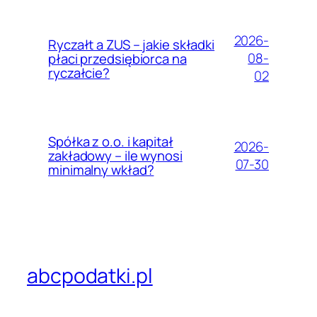
2026-
Ryczałt a ZUS – jakie składki
08-
płaci przedsiębiorca na
ryczałcie?
02
Spółka z o.o. i kapitał
2026-
zakładowy – ile wynosi
07-30
minimalny wkład?
abcpodatki.pl