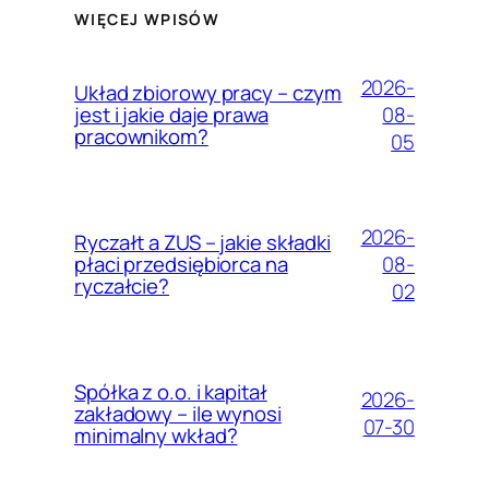
WIĘCEJ WPISÓW
2026-
Układ zbiorowy pracy – czym
08-
jest i jakie daje prawa
pracownikom?
05
2026-
Ryczałt a ZUS – jakie składki
08-
płaci przedsiębiorca na
ryczałcie?
02
Spółka z o.o. i kapitał
2026-
zakładowy – ile wynosi
07-30
minimalny wkład?