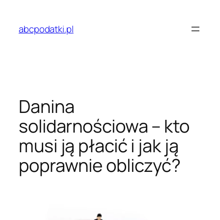
Przejdź
do
abcpodatki.pl
treści
Danina
solidarnościowa – kto
musi ją płacić i jak ją
poprawnie obliczyć?