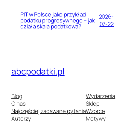
PIT w Polsce jako przykład
2026-
podatku progresywnego – jak
07-22
działa skala podatkowa?
abcpodatki.pl
Blog
Wydarzenia
O nas
Sklep
Najczęściej zadawane pytania
Wzorce
Autorzy
Motywy