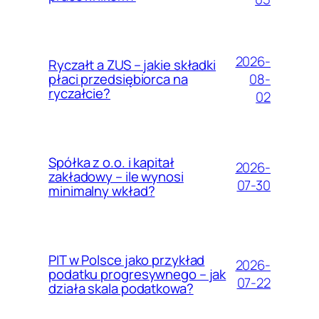
2026-
Ryczałt a ZUS – jakie składki
08-
płaci przedsiębiorca na
ryczałcie?
02
Spółka z o.o. i kapitał
2026-
zakładowy – ile wynosi
07-30
minimalny wkład?
PIT w Polsce jako przykład
2026-
podatku progresywnego – jak
07-22
działa skala podatkowa?