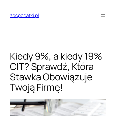
Przejdź
do
abcpodatki.pl
treści
Kiedy 9%, a kiedy 19%
CIT? Sprawdź, Która
Stawka Obowiązuje
Twoją Firmę!