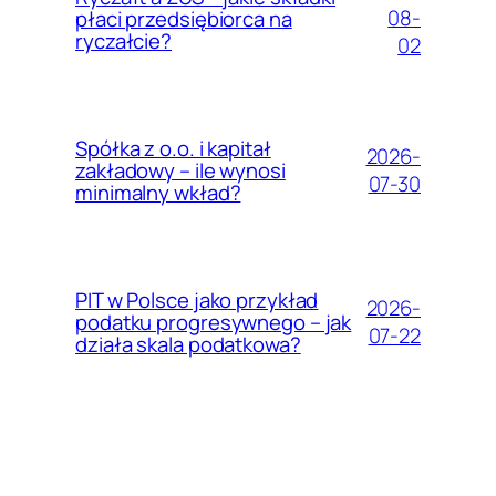
08-
płaci przedsiębiorca na
ryczałcie?
02
Spółka z o.o. i kapitał
2026-
zakładowy – ile wynosi
07-30
minimalny wkład?
PIT w Polsce jako przykład
2026-
podatku progresywnego – jak
07-22
działa skala podatkowa?