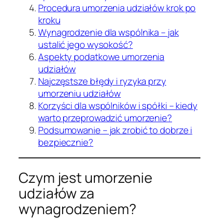
Procedura umorzenia udziałów krok po
kroku
Wynagrodzenie dla wspólnika – jak
ustalić jego wysokość?
Aspekty podatkowe umorzenia
udziałów
Najczęstsze błędy i ryzyka przy
umorzeniu udziałów
Korzyści dla wspólników i spółki – kiedy
warto przeprowadzić umorzenie?
Podsumowanie – jak zrobić to dobrze i
bezpiecznie?
Czym jest umorzenie
udziałów za
wynagrodzeniem?