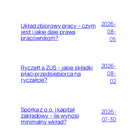
2026-
Układ zbiorowy pracy – czym
08-
jest i jakie daje prawa
pracownikom?
05
2026-
Ryczałt a ZUS – jakie składki
08-
płaci przedsiębiorca na
ryczałcie?
02
Spółka z o.o. i kapitał
2026-
zakładowy – ile wynosi
07-30
minimalny wkład?