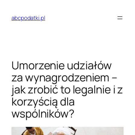
Przejdź
do
abcpodatki.pl
treści
Umorzenie udziałów
za wynagrodzeniem –
jak zrobić to legalnie i z
korzyścią dla
wspólników?