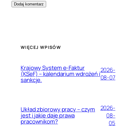
WIĘCEJ WPISÓW
Krajowy System e-Faktur
2026-
(KSeF) – kalendarium wdrożeń i
08-07
sankcje.
2026-
Układ zbiorowy pracy – czym
08-
jest i jakie daje prawa
pracownikom?
05