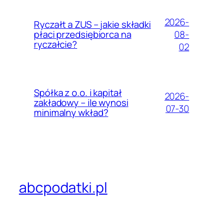
2026-
Ryczałt a ZUS – jakie składki
08-
płaci przedsiębiorca na
ryczałcie?
02
Spółka z o.o. i kapitał
2026-
zakładowy – ile wynosi
07-30
minimalny wkład?
abcpodatki.pl